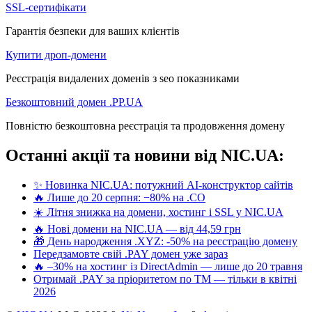
SSL-сертифікати
Гарантія безпеки для ваших клієнтів
Купити дроп-домени
Реєстрація видалених доменів з seo показниками
Безкоштовний домен .PP.UA
Повністю безкоштовна реєстрація та продовження домену
Останні акції та новини від NIC.UA:
✨ Новинка NIC.UA: потужний AI-конструктор сайтів
🔥 Лише до 20 серпня: −80% на .CO
☀️ Літня знижка на домени, хостинг і SSL у NIC.UA
🔥 Нові домени на NIC.UA — від 44,59 грн
🎁 День народження .XYZ: -50% на реєстрацію домену
Передзамовте свій .PAY домен уже зараз
🔥 –30% на хостинг із DirectAdmin — лише до 20 травня
Отримай .PAY за пріоритетом по ТМ — тільки в квітні
2026